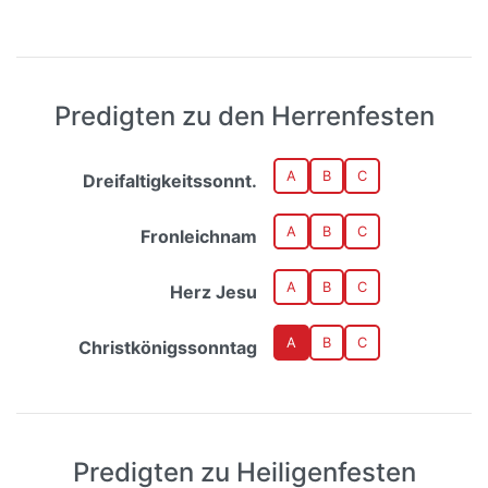
Predigten zu den Herrenfesten
A
B
C
Dreifaltigkeitssonnt.
A
B
C
Fronleichnam
A
B
C
Herz Jesu
A
B
C
Christkönigssonntag
Predigten zu Heiligenfesten