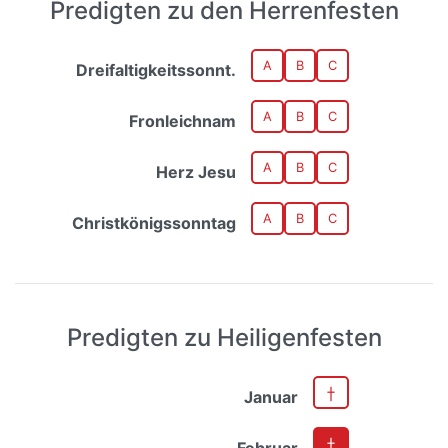
Predigten zu den Herrenfesten
A
B
C
Dreifaltigkeitssonnt.
A
B
C
Fronleichnam
A
B
C
Herz Jesu
A
B
C
Christkönigssonntag
Predigten zu Heiligenfesten
Januar
Februar