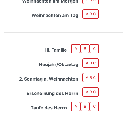
Weihnachten am Morgen
A B C
Weihnachten am Tag
A
B
C
Hl. Familie
A B C
Neujahr/Oktavtag
A B C
2. Sonntag n. Weihnachten
A B C
Erscheinung des Herrn
A
B
C
Taufe des Herrn