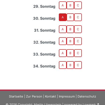
A
B
C
29. Sonntag
A
B
C
30. Sonntag
A
B
C
31. Sonntag
A
B
C
32. Sonntag
A
B
C
33. Sonntag
A
B
C
34. Sonntag
Startseite
|
Zur Person
|
Kontakt
|
Impressum
|
Datenschutz
© 2026 Copyright: Martin Löwenstein | powered by
Lowmark