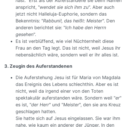
hast.
" Erst als der Auferstandene sie beim Namen
anspricht, "
wendet sie sich ihm zu
". Aber auch
jetzt nicht Halleluja-Euphorie, sondern das
Bekenntnis: "
Rabbuni!, das heißt: Meister
". Den
anderen berichtet sie: "
Ich habe den Herrn
gesehen
".
Es ist verblüffend, wie viel Nüchternheit diese
Frau an den Tag legt. Das ist nicht, weil Jesus ihr
nebensächlich wäre, sondern weil er ihr alles ist.
3. Zeugin des Auferstandenen
Die Auferstehung Jesu ist für Maria von Magdala
das Ereignis des Lebens schlechthin. Aber es ist
nicht, weil da irgend einer von den Toten
spektakulär auferstanden wäre. Sondern weil "
er
"
es ist, "
der Herr
" und "
Meister
", den sie ans Kreuz
geschlagen hatten.
Sie hatte sich auf Jesus eingelassen. Sie war ihm
nahe, wie kaum ein anderer der Jünger. In den