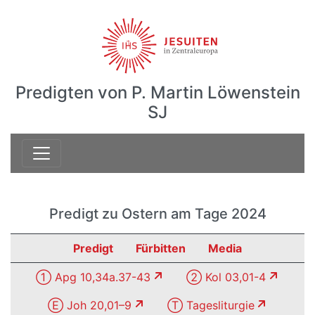
Predigten von P. Martin Löwenstein
SJ
Predigt zu Ostern am Tage 2024
Predigt
Fürbitten
Media
① Apg 10,34a.37-43
② Kol 03,01-4
Ⓔ Joh 20,01–9
Ⓣ Tagesliturgie