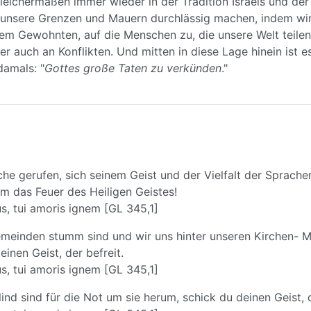
eichermaßen immer wieder in der Tradition Israels und der
 unsere Grenzen und Mauern durchlässig machen, indem wir
m Gewohnten, auf die Menschen zu, die unsere Welt teilen. V
r auch an Konflikten. Und mitten in diese Lage hinein ist 
damals: "
Gottes große Taten zu verkünden
."
rche gerufen, sich seinem Geist und der Vielfalt der Sprache
um das Feuer des Heiligen Geistes!
us, tui amoris ignem [GL 345,1]
emeinden stumm sind und wir uns hinter unseren Kirchen- M
inen Geist, der befreit.
us, tui amoris ignem [GL 345,1]
nd sind für die Not um sie herum, schick du deinen Geist,