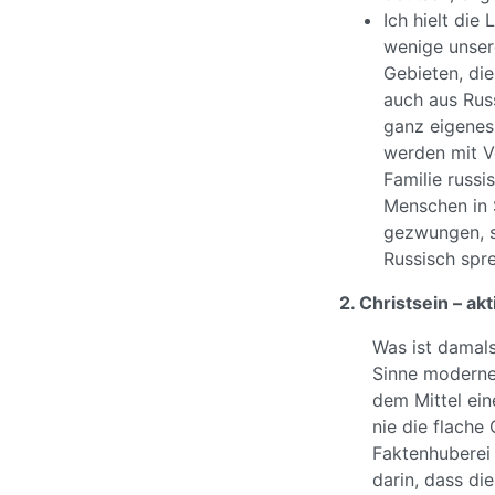
Ich hielt die
wenige unser
Gebieten, di
auch aus Russ
ganz eigenes
werden mit Vo
Familie russi
Menschen in 
gezwungen, si
Russisch spre
2. Christsein – ak
Was ist damals
Sinne moderner
dem Mittel ein
nie die flache
Faktenhuberei 
darin, dass di