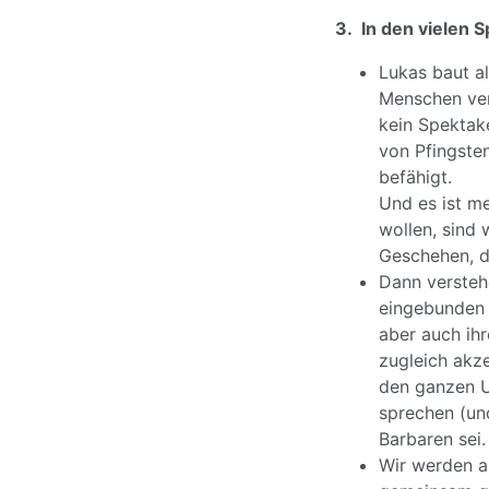
3. In den vielen 
Lukas baut al
Menschen ver
kein Spektake
von Pfingste
befähigt.
Und es ist m
wollen, sind 
Geschehen, d
Dann versteh
eingebunden 
aber auch ihr
zugleich akze
den ganzen U
sprechen (un
Barbaren sei.
Wir werden a