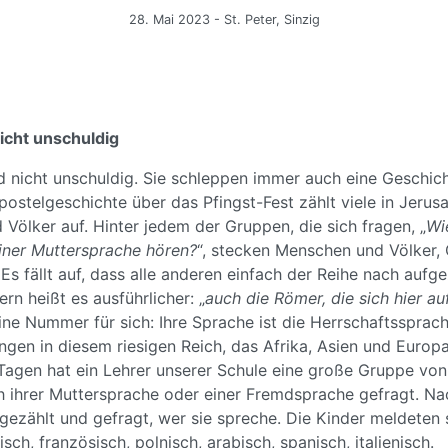
28. Mai 2023 - St. Peter, Sinzig
nicht unschuldig
 nicht unschuldig. Sie schleppen immer auch eine Geschicht
postelgeschichte über das Pfingst-Fest zählt viele in Jeru
Völker auf. Hinter jedem der Gruppen, die sich fragen, „
Wi
einer Muttersprache hören?
“, stecken Menschen und Völker,
Es fällt auf, dass alle anderen einfach der Reihe nach aufg
n heißt es ausführlicher: „
auch die Römer, die sich hier au
ine Nummer für sich: Ihre Sprache ist die Herrschaftssprac
gen in diesem riesigen Reich, das Afrika, Asien und Europa
 Tagen hat ein Lehrer unserer Schule eine große Gruppe von
h ihrer Muttersprache oder einer Fremdsprache gefragt. Na
ezählt und gefragt, wer sie spreche. Die Kinder meldeten s
isch, französisch, polnisch, arabisch, spanisch, italienisch.