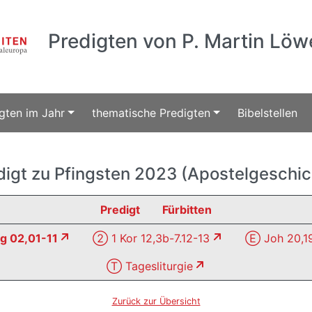
Predigten von P. Martin Löw
gten im Jahr
thematische Predigten
Bibelstellen
digt zu Pfingsten 2023 (Apostelgeschic
Predigt
Fürbitten
 02,01-11
② 1 Kor 12,3b-7.12-13
Ⓔ Joh 20,1
Ⓣ Tagesliturgie
Zurück zur Übersicht