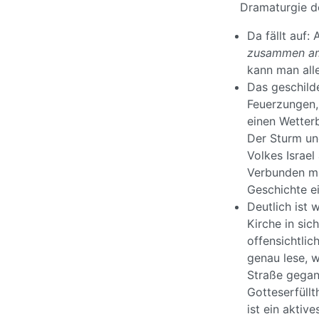
Dramaturgie de
Da fällt auf
zusammen am
kann man alle
Das geschild
Feuerzungen, 
einen Wetterb
Der Sturm un
Volkes Israel
Verbunden mit
Geschichte ei
Deutlich ist 
Kirche in sic
offensichtli
genau lese, w
Straße gegan
Gotteserfüll
ist ein aktiv