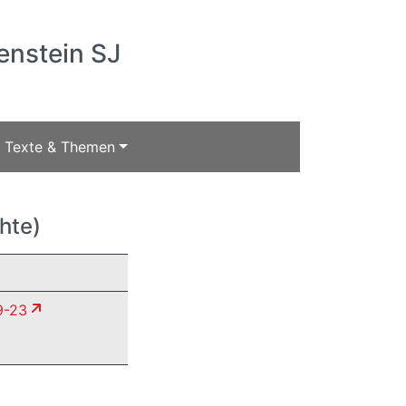
enstein SJ
Texte & Themen
hte)
9-23