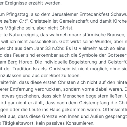
r Ereignisse erzählt werden.
: Am Pfingsttag, also dem Jerusalemer Erntedankfest Schawu
 selben Ort
“. Christsein ist Gemeinschaft und damit Kirche; 
s Mögliche sein, aber nicht Christ.
erte Naturereignis, das wahrnehmbare stürmische Brausen, 
will ich nicht ausschließen. Gott wirkt seine Wunder, aber n
ericht aus dem Jahr 33 n.Chr. Es ist vielmehr auch so eine
d das Feuer sind erkennbar auch die Symbole der Gotteser
 am Berg Horeb. Die individuelle Begeisterung und Geisterfüll
 der Tradition Israels. Christsein ist nicht möglich, ohne si
nzulassen und aus der Bibel zu leben.
weiterhin, dass diese ersten Christen sich nicht auf den hint
herer Entfernung verdrückten, sondern vorne dabei waren. D
ch etwas geschehen, dass sich Menschen begeistern ließen.
ird gar nicht erzählt, dass nach dem Geistempfang die Chri
gen oder die Leute ins Haus gekommen wären. Offensichtlic
theit aus, dass diese Grenze von Innen und Außen gesprengt
es Tätigkeitswort, kein passives Konsumieren.