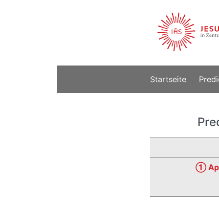
Startseite
Predi
Pre
① Apg