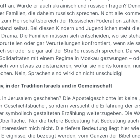
 Luft an. Würde er auch ukrainisch und russisch fragen? Denn
er Familien, die daheim russisch sprechen. Nicht alle kom
e zum Herrschaftsbereich der Russischen Föderation zählen
land selbst. Bei diesen Kindern und Jugendlichen steht die
 Drama. Die Familien müssen sich entscheiden, wo sie stehe
rurteilen oder gar Verurteilungen konfrontiert, wenn sie s
sch sei oder sie gar auf der Straße russisch sprechen. Da w
Solidaritäten mit einem Regime in Moskau gezwungen – od
ch von etwas zu distanzieren, wofür sie nichts können, nur
chen. Nein, Sprachen sind wirklich nicht unschuldig!
tiv, in der Tradition Israels und in Gemeinschaft
 in Jerusalem geschehen? Die Apostelgeschichte ist keine 
 Geschichtsbücher, sondern versucht die Erfahrung der er
er symbolisch gestalteten Erzählung weiterzugeben. Die Wah
 Oberfläche. Nur die tiefere Bedeutung hat Bedeutung auch 
interessiert mich nicht. Die tiefere Bedeutung liegt hier wi
e Ereignisse, die bezeugt werden, vom Ganzen der Bibel und