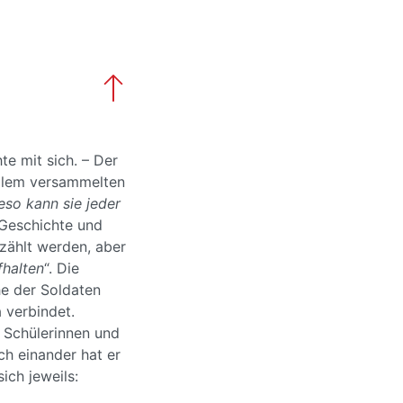
e mit sich. – Der
salem versammelten
eso kann sie jeder
 Geschichte und
ezählt werden, aber
fhalten
“. Die
he der Soldaten
 verbindet.
 Schülerinnen und
ch einander hat er
ich jeweils: