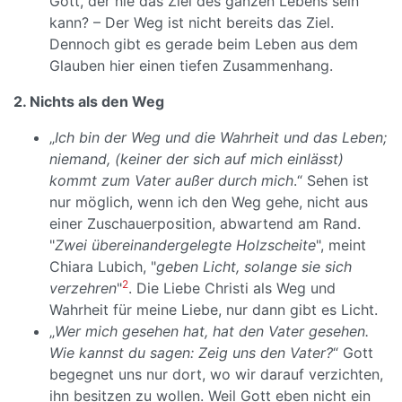
Gott, der nie das Ziel des ganzen Lebens sein
kann? – Der Weg ist nicht bereits das Ziel.
Dennoch gibt es gerade beim Leben aus dem
Glauben hier einen tiefen Zusammenhang.
2. Nichts als den Weg
„
Ich bin der Weg und die Wahrheit und das Leben;
niemand, (keiner der sich auf mich einlässt)
kommt zum Vater außer durch mich
.“ Sehen ist
nur möglich, wenn ich den Weg gehe, nicht aus
einer Zuschauerposition, abwartend am Rand.
"
Zwei übereinandergelegte Holzscheite
", meint
Chiara Lubich, "
geben Licht, solange sie sich
2
verzehren
"
. Die Liebe Christi als Weg und
Wahrheit für meine Liebe, nur dann gibt es Licht.
„
Wer mich gesehen hat, hat den Vater gesehen.
Wie kannst du sagen: Zeig uns den Vater?
“ Gott
begegnet uns nur dort, wo wir darauf verzichten,
ihn besitzen zu wollen. Weil Gott eben nicht ein