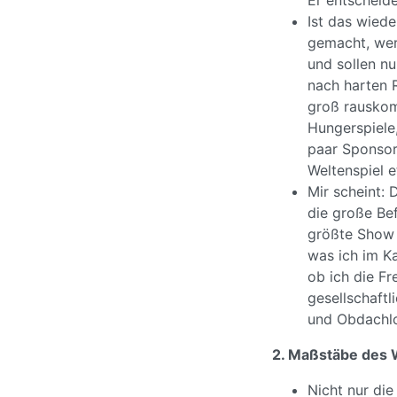
Er entscheide
Ist das wied
gemacht, werd
und sollen nu
nach harten R
groß rauskom
Hungerspiele,
paar Sponsor
Weltenspiel 
Mir scheint: 
die große Bef
größte Show d
was ich im Ka
ob ich die Fr
gesellschaftl
und Obdachlo
2. Maßstäbe des 
Nicht nur die