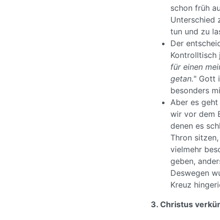
schon früh a
Unterschied z
tun und zu l
Der entscheid
Kontrolltisch
für einen me
getan.
" Gott 
besonders mit
Aber es geht 
wir vor dem B
denen es schl
Thron sitzen
vielmehr bes
geben, anders
Deswegen wur
Kreuz hingeri
3. Christus verk