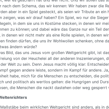
t, wer es geschafft hat und wer nicht. Und wir sollen das 
er nach dem Schema, das wir kennen: Wir haben zwar die Re
en aber in ein Spiel gesteckt, als seien wir Tribute an ei
n zeigen, was wir drauf haben? Ein Spiel, wo nur die Sieger
egeln, in dem sie uns in Kostüme stecken, in denen wir mei
men zu können; und dabei wäre das Ganze nur ein Teil de
 in denen wir nicht mehr als eine Rolle spielen, in denen wir
en finden dürfen, die uns ihr Wohlwollen schenken, ohne d
etwas ändern würde?
Das Bild, das uns Jesus vom großen Weltgericht gibt, ist das
reiung von der Heuchelei all der anderen Inszenierungen, 
er Welt zu sein. Denn Jesus macht völlig klar: Entscheidend
mpf gegen andere leiste, sondern im Kampf für andere. Ja,
eiheit habe, mich für die Menschen zu entscheiden, die polit
ich und politisch als wertlos gelten: die Hungrigen und Dur
sen, die Menschen die nackt dastehen oder weg gesperrt 
Weltenrichters
 Maßstäbe beim wirklichen Weltgericht sind anders, als in de