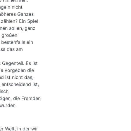
so hinnehmen.
geln nicht
n höheres Ganzes
 zählen? Ein Spiel
nen sollen, ganz
r großen
 bestenfalls ein
ass das am
 Gegenteil. Es ist
die vorgeben die
 ist nicht das,
 entscheidend ist,
isch,
stigen, die Fremden
wurden.
r Welt, in der wir