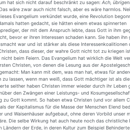
um hat sich nicht darauf beschränkt zu sagen:
Ach, übrigen
 Das wäre zwar auch nicht falsch, aber es wäre harmlos. Nein
 dieses Evangelium verkündet wurde, eine Revolution begon
amals hatten gedacht, sie hätten einem etwas spinnerten
rediger, der mit dem Anspruch lebte, dass Gott in ihm geg
ht, bevor er ihren Interessen schaden kann. Sie haben ihn 
macht war und ist stärker als diese Interessenkoalitionen 
Christen, dass dieser, der wahre Gott nicht tot zu kriegen ist
 nicht beim Feiern. Das Evangelium hat wirklich die Welt ve
rsten Christen, von denen die Lesung aus der Apostelgeschi
gemacht: Man kann mit dem, was man hat, etwas für andere
n zu lassen, wenn man weiß, dass Gott mächtiger ist als d
derte seither haben Christen immer wieder durch ihr Leben 
enüber den Zwängen einer Leistungs- und Kosumgesellschaf
g zu Gott kommt. So haben etwa Christen (und vor allem Ch
 als der Kapitalismus für die Masse der Menschen Elend bed
r und Waisenhäuser aufgebaut, ohne deren Vorbild unser
re. Die selbe Wirkung hat auch heute noch das christliche
n Ländern der Erde, in deren Kultur zum Beispiel Behinderte