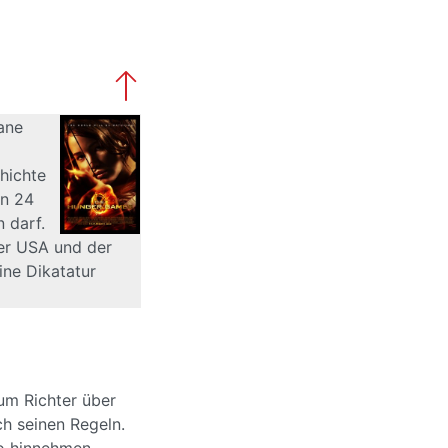
mane
hichte
en 24
 darf.
der USA und der
ine Dikatatur
zum Richter über
ch seinen Regeln.