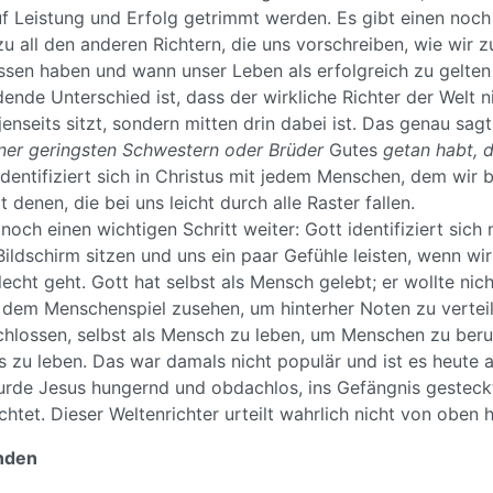
uf Leistung und Erfolg getrimmt werden. Es gibt einen noc
u all den anderen Richtern, die uns vorschreiben, wie wir z
assen haben und wann unser Leben als erfolgreich zu gelten
ende Unterschied ist, dass der wirkliche Richter der Welt 
 jenseits sitzt, sondern mitten drin dabei ist. Das genau sagt
iner geringsten Schwestern oder Brüder
Gutes
getan habt, d
identifiziert sich in Christus mit jedem Menschen, dem wir
 denen, die bei uns leicht durch alle Raster fallen.
noch einen wichtigen Schritt weiter: Gott identifiziert sich n
ildschirm sitzen und uns ein paar Gefühle leisten, wenn w
echt geht. Gott hat selbst als Mensch gelebt; er wollte nic
, dem Menschenspiel zusehen, um hinterher Noten zu verteil
chlossen, selbst als Mensch zu leben, um Menschen zu beru
 zu leben. Das war damals nicht populär und ist es heute a
de Jesus hungernd und obdachlos, ins Gefängnis gesteck
chtet. Dieser Weltenrichter urteilt wahrlich nicht von oben 
ünden