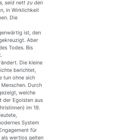
s, seid nett zu den
, in Wirklichkeit
nen. Die
enwärtig ist, den
gekreuzigt. Aber
des Todes. Bis
.
rändert. Die kleine
chte berichtet,
 tun ohne sich
ie Menschen. Durch
gezeigt, welche
t der Egoisten aus
ristinnen) im 19.
eutete,
 modernes System
 Engagement für
 als wertlos gelten