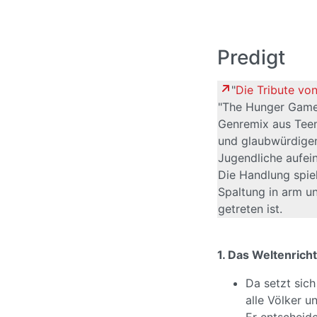
Predigt
"
Die Tribute vo
"The Hunger Games
Genremix aus Teen
und glaubwürdigen
Jugendliche aufei
Die Handlung spiel
Spaltung in arm un
getreten ist.
1. Das Weltenricht
Da setzt sich
alle Völker u