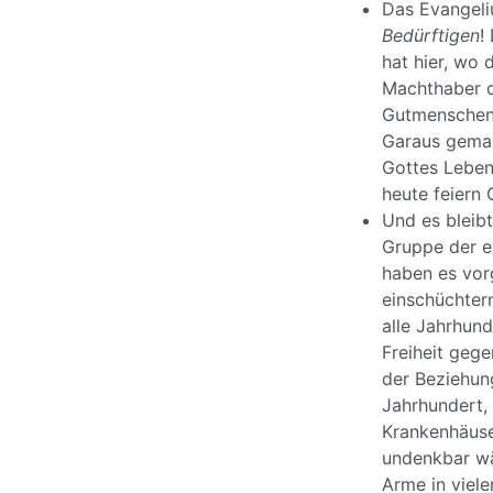
Das Evangeli
Bedürftigen
!
hat hier, wo
Machthaber d
Gutmenschenp
Garaus gemac
Gottes Lebens
heute feiern 
Und es bleibt
Gruppe der e
haben es vor
einschüchter
alle Jahrhun
Freiheit geg
der Beziehun
Jahrhundert,
Krankenhäuse
undenkbar wä
Arme in viele