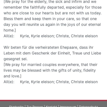
[We pray for the elderly, the sick and infirm and we
remember the faithfully departed, especially for those
who are close to our hearts but are not with us today.
Bless them and keep them in your care, so that one
day you will reunite us again in the joys of our eternal
home.]
All(e): Kyrie, Kyrie eleison; Christe, Christe eleison
Wir beten für die verheirateten Ehepaare, dass ihr
Leben mit dem Geschenk der Einheit, Treue und Liebe
gesegnet sei.
[We pray for married couples everywhere, that their
lives may be blessed with the gifts of unity, fidelity
and love.]
All(e): Kyrie, Kyrie eleison; Christe, Christe eleison
Startseite
|
Zur Person
|
Kontakt
|
Impressum
|
Datenschutz