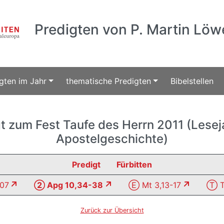
Predigten von P. Martin Löw
gten im Jahr
thematische Predigten
Bibelstellen
t zum Fest Taufe des Herrn 2011 (Lesej
Apostelgeschichte)
Predigt
Fürbitten
-07
② Apg 10,34-38
Ⓔ Mt 3,13-17
Ⓣ Ta
Zurück zur Übersicht