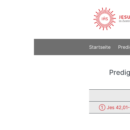
Startseite
Predi
Predig
① Jes 42,01