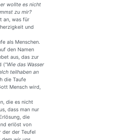
r wollte es nicht
ommst zu mir?
t an, was für
herzigkeit und
ufe als Menschen.
 auf den Namen
ebet aus, das zur
 ("
Wie das Wasser
elch teilhaben an
h die Taufe
Gott Mensch wird,
, die es nicht
aus, dass man nur
Erlösung, die
nd erlöst von
 der der Teufel
or dem wir uns