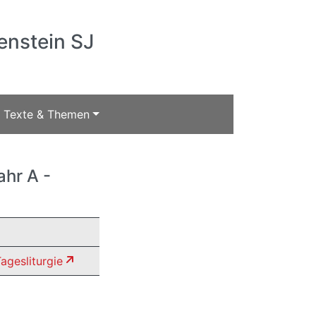
enstein SJ
Texte & Themen
ahr A -
gesliturgie