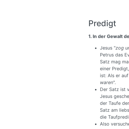
Predigt
1. In der Gewalt d
Jesus "
zog um
Petrus das E
Satz mag man
einer Predigt
ist: Als er a
waren
".
Der Satz ist 
Jesus gescheh
der Taufe de
Satz am liebs
die Taufpredi
Also versuch