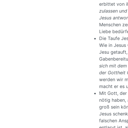
erbittet von 
zulassen und
Jesus antwort
Menschen zen
Liebe bedürf
Die Taufe Je
Wie in Jesus
Jesu getauft,
Gabenbereitu
sich mit dem 
der Gottheit
werden wir m
macht er es 
Mit Gott, de
nötig haben, 
groß sein kön
Jesus schenk
falschen Ansp
entlarvt ist,