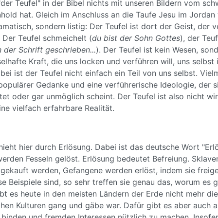
"der Teufel" in der Bibel nichts mit unseren Bildern vom sc
old hat. Gleich im Anschluss an die Taufe Jesu im Jordan tr
amatisch, sondern listig: Der Teufel ist dort der Geist, der 
 Der Teufel schmeichelt (
du bist der Sohn Gottes
), der Teu
n der Schrift geschrieben...
). Der Teufel ist kein Wesen, so
tselhafte Kraft, die uns locken und verführen will, uns selbst
bei ist der Teufel nicht einfach ein Teil von uns selbst. Vielm
 populärer Gedanke und eine verführerische Ideologie, der s
stet oder gar unmöglich scheint. Der Teufel ist also nicht wir
eine vielfach erfahrbare Realität.
ieht hier durch Erlösung. Dabei ist das deutsche Wort "Er
 werden Fesseln gelöst. Erlösung bedeutet Befreiung. Sklave
eigekauft werden, Gefangene werden erlöst, indem sie freig
se Beispiele sind, so sehr treffen sie genau das, worum es g
t es heute in den meisten Ländern der Erde nicht mehr die 
ichen Kulturen gang und gäbe war. Dafür gibt es aber auch 
binden und fremden Interessen nützlich zu machen. Insofern