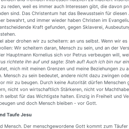
zu reden, weil es immer auch Interessen gibt, die davon pro
den sind. Das Christentum hat das Bewusstsein für diesen
er bewahrt, und immer wieder haben Christen im Evangeli
 entscheidende Kraft gefunden, gegen Sklaverei, Ausbeutu
ustehen.
el aber drohen wir zu scheitern: an uns selbst. Wenn wir es 
ollen: Wir scheitern daran, Mensch zu sein, und an der Ver
er Hauptmann Kornelius sich vor Petrus verbeugen will, wei
rus richtete ihn auf und sagte: Steh auf! Auch ich bin nur ei
utet, mich mit meinen Grenzen und meine Beziehungen zu
. Mensch zu sein bedeutet, andere nicht dazu zwingen od
 vor mir zu beugen. Durch keine Autorität dürfen Menschen
ern, nicht von wirtschaftlich Stärkeren, nicht vor Machthabe
ch selbst für das Wichtigste halten. Einzig in Freiheit und 
beugen und doch Mensch bleiben - vor Gott.
und Taufe Jesu
ird Mensch. Der menschgewordene Gott kommt zum Täufer