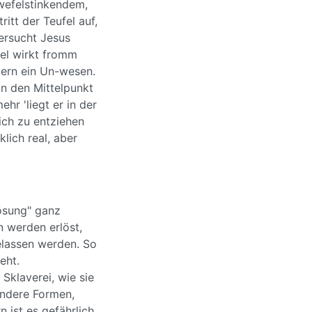
hwefelstinkendem,
itt der Teufel auf,
versucht Jesus
fel wirkt fromm
ndern ein Un-wesen.
 in den Mittelpunkt
ehr 'liegt er in der
ich zu entziehen
klich real, aber
lösung" ganz
n werden erlöst,
elassen werden. So
eht.
Sklaverei, wie sie
andere Formen,
 ist es gefährlich