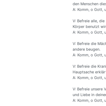
den Menschen dies
A: Komm, o Gott, u
V: Befreie alle, d
Körper benutzt wir
A: Komm, o Gott, u
V: Befreie die Mäc
andere beugen.
A: Komm, o Gott, u
V: Befreie die Kra
Hauptsache erklärt
A: Komm, o Gott, u
V: Befreie unsere 
und Liebe in dein
A: Komm, o Gott, u