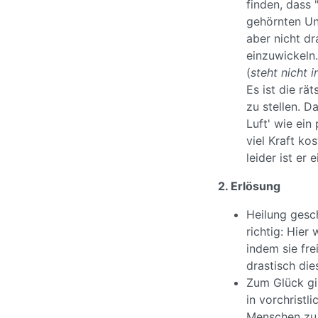
finden, dass 
gehörnten Unh
aber nicht dr
einzuwickeln.
(
steht nicht i
Es ist die rä
zu stellen. Da
Luft' wie ein
viel Kraft ko
leider ist er 
2. Erlösung
Heilung gesch
richtig: Hier
indem sie fr
drastisch die
Zum Glück gib
in vorchristl
Menschen zu 