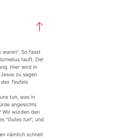
ls waren
". So fasst
rnelius tauft. Der
g. Hier wird in
r Jesus zu sagen
 des Teufels
uns tun, was in
würde angesichts
? Wir würden den
es "
Gutes tun
", und
en nämlich schnell