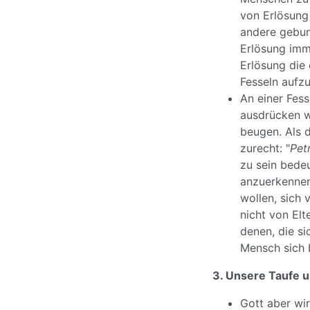
von Erlösung 
andere gebun
Erlösung imm
Erlösung die
Fesseln aufz
An einer Fess
ausdrücken w
beugen. Als d
zurecht: "
Pet
zu sein bede
anzuerkennen
wollen, sich
nicht von Elt
denen, die si
Mensch sich 
3. Unsere Taufe 
Gott aber w