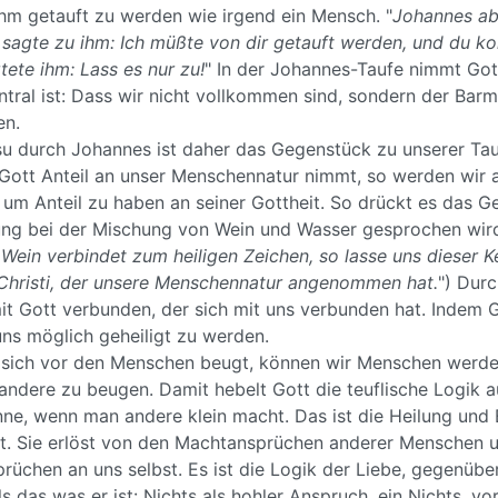
ihm getauft zu werden wie irgend ein Mensch. "
Johannes abe
 sagte zu ihm: Ich müßte von dir getauft werden, und du k
ete ihm: Lass es nur zu!
" In der Johannes-Taufe nimmt Got
tral ist: Dass wir nicht vollkommen sind, sondern der Barm
en.
su durch Johannes ist daher das Gegenstück zu unserer Ta
 Gott Anteil an unser Menschennatur nimmt, so werden wir
 um Anteil zu haben an seiner Gottheit. So drückt es das G
ng bei der Mischung von Wein und Wasser gesprochen wird
Wein verbindet zum heiligen Zeichen, so lasse uns dieser K
 Christi, der unsere Menschennatur angenommen hat.
") Durc
it Gott verbunden, der sich mit uns verbunden hat. Indem 
uns möglich geheiligt zu werden.
r sich vor den Menschen beugt, können wir Menschen werden
andere zu beugen. Damit hebelt Gott die teuflische Logik 
ne, wenn man andere klein macht. Das ist die Heilung und 
t. Sie erlöst von den Machtansprüchen anderer Menschen u
rüchen an uns selbst. Es ist die Logik der Liebe, gegenüber
 als das was er ist: Nichts als hohler Anspruch, ein Nichts, v