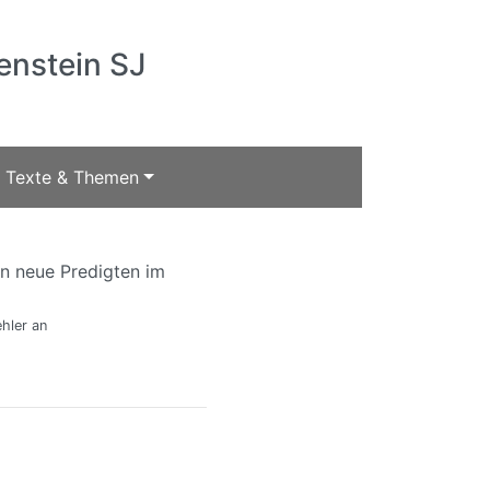
enstein SJ
Texte & Themen
en neue Predigten im
hler an