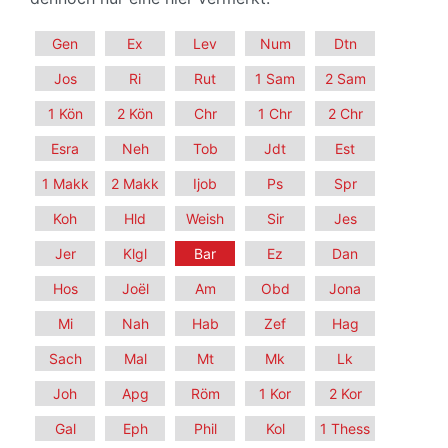
Gen
Ex
Lev
Num
Dtn
Jos
Ri
Rut
1 Sam
2 Sam
1 Kön
2 Kön
Chr
1 Chr
2 Chr
Esra
Neh
Tob
Jdt
Est
1 Makk
2 Makk
Ijob
Ps
Spr
Koh
Hld
Weish
Sir
Jes
Jer
Klgl
Bar
Ez
Dan
Hos
Joël
Am
Obd
Jona
Mi
Nah
Hab
Zef
Hag
Sach
Mal
Mt
Mk
Lk
Joh
Apg
Röm
1 Kor
2 Kor
Gal
Eph
Phil
Kol
1 Thess