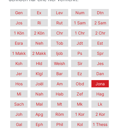
Gen
Ex
Lev
Num
Dtn
Jos
Ri
Rut
1 Sam
2 Sam
1 Kön
2 Kön
Chr
1 Chr
2 Chr
Esra
Neh
Tob
Jdt
Est
1 Makk
2 Makk
Ijob
Ps
Spr
Koh
Hld
Weish
Sir
Jes
Jer
Klgl
Bar
Ez
Dan
Hos
Joël
Am
Obd
Jona
Mi
Nah
Hab
Zef
Hag
Sach
Mal
Mt
Mk
Lk
Joh
Apg
Röm
1 Kor
2 Kor
Gal
Eph
Phil
Kol
1 Thess