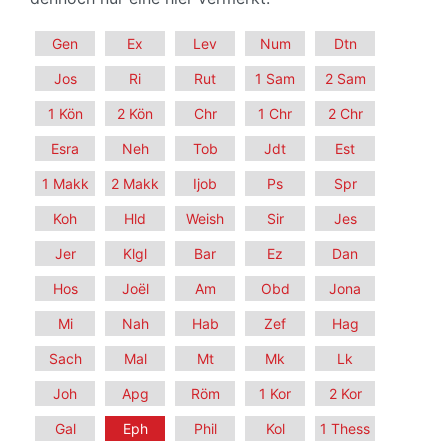
Gen
Ex
Lev
Num
Dtn
Jos
Ri
Rut
1 Sam
2 Sam
1 Kön
2 Kön
Chr
1 Chr
2 Chr
Esra
Neh
Tob
Jdt
Est
1 Makk
2 Makk
Ijob
Ps
Spr
Koh
Hld
Weish
Sir
Jes
Jer
Klgl
Bar
Ez
Dan
Hos
Joël
Am
Obd
Jona
Mi
Nah
Hab
Zef
Hag
Sach
Mal
Mt
Mk
Lk
Joh
Apg
Röm
1 Kor
2 Kor
Gal
Eph
Phil
Kol
1 Thess