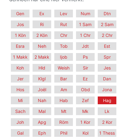
Gen
Ex
Lev
Num
Dtn
Jos
Ri
Rut
1 Sam
2 Sam
1 Kön
2 Kön
Chr
1 Chr
2 Chr
Esra
Neh
Tob
Jdt
Est
1 Makk
2 Makk
Ijob
Ps
Spr
Koh
Hld
Weish
Sir
Jes
Jer
Klgl
Bar
Ez
Dan
Hos
Joël
Am
Obd
Jona
Mi
Nah
Hab
Zef
Hag
Sach
Mal
Mt
Mk
Lk
Joh
Apg
Röm
1 Kor
2 Kor
Gal
Eph
Phil
Kol
1 Thess