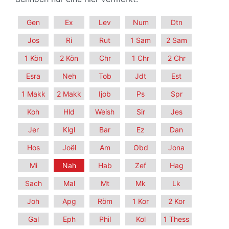
Gen
Ex
Lev
Num
Dtn
Jos
Ri
Rut
1 Sam
2 Sam
1 Kön
2 Kön
Chr
1 Chr
2 Chr
Esra
Neh
Tob
Jdt
Est
1 Makk
2 Makk
Ijob
Ps
Spr
Koh
Hld
Weish
Sir
Jes
Jer
Klgl
Bar
Ez
Dan
Hos
Joël
Am
Obd
Jona
Mi
Nah
Hab
Zef
Hag
Sach
Mal
Mt
Mk
Lk
Joh
Apg
Röm
1 Kor
2 Kor
Gal
Eph
Phil
Kol
1 Thess