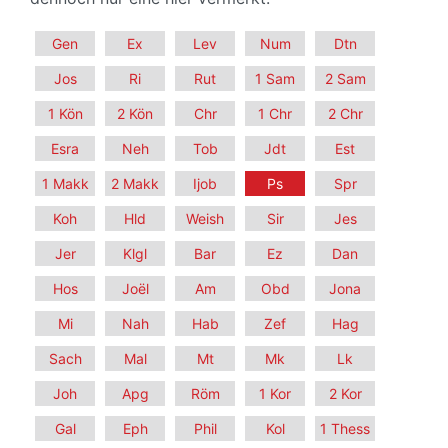
Gen
Ex
Lev
Num
Dtn
Jos
Ri
Rut
1 Sam
2 Sam
1 Kön
2 Kön
Chr
1 Chr
2 Chr
Esra
Neh
Tob
Jdt
Est
1 Makk
2 Makk
Ijob
Ps
Spr
Koh
Hld
Weish
Sir
Jes
Jer
Klgl
Bar
Ez
Dan
Hos
Joël
Am
Obd
Jona
Mi
Nah
Hab
Zef
Hag
Sach
Mal
Mt
Mk
Lk
Joh
Apg
Röm
1 Kor
2 Kor
Gal
Eph
Phil
Kol
1 Thess