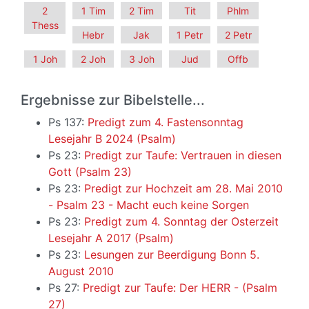
2
1 Tim
2 Tim
Tit
Phlm
Thess
Hebr
Jak
1 Petr
2 Petr
1 Joh
2 Joh
3 Joh
Jud
Offb
Ergebnisse zur Bibelstelle...
Ps 137:
Predigt zum 4. Fastensonntag
Lesejahr B 2024 (Psalm)
Ps 23:
Predigt zur Taufe: Vertrauen in diesen
Gott (Psalm 23)
Ps 23:
Predigt zur Hochzeit am 28. Mai 2010
- Psalm 23 - Macht euch keine Sorgen
Ps 23:
Predigt zum 4. Sonntag der Osterzeit
Lesejahr A 2017 (Psalm)
Ps 23:
Lesungen zur Beerdigung Bonn 5.
August 2010
Ps 27:
Predigt zur Taufe: Der HERR - (Psalm
27)